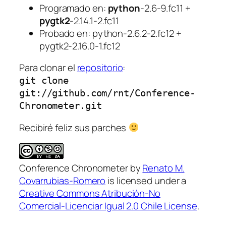
Programado en:
python
-2.6-9.fc11 +
pygtk2
-2.14.1-2.fc11
Probado en: python-2.6.2-2.fc12 +
pygtk2-2.16.0-1.fc12
Para clonar el
repositorio
:
git clone
git://github.com/rnt/Conference-
Chronometer.git
Recibiré feliz sus parches
Conference Chronometer
by
Renato M.
Covarrubias-Romero
is licensed under a
Creative Commons Atribución-No
Comercial-Licenciar Igual 2.0 Chile License
.